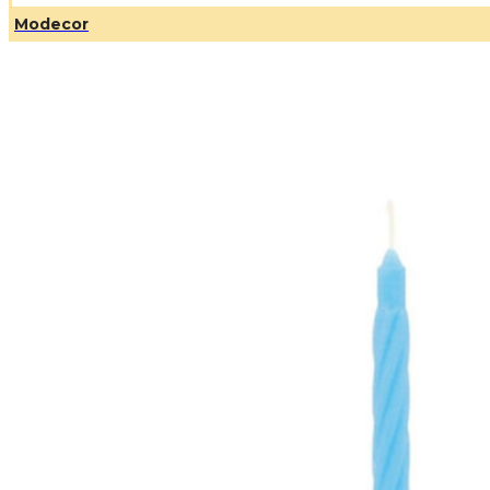
Modecor