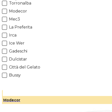
Filtri marchio
Torronalba
Modecor
Mec3
La Preferita
Irca
Ice Wer
Gadeschi
Dulcistar
Città del Gelato
Bussy
Modecor