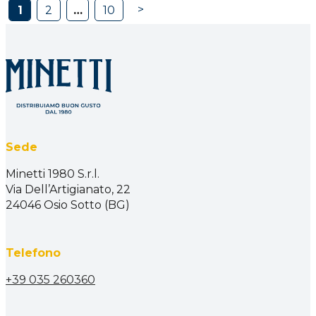
>
1
2
…
10
Sede
Minetti 1980 S.r.l.
Via Dell’Artigianato, 22
24046 Osio Sotto (BG)
Telefono
+39 035 260360