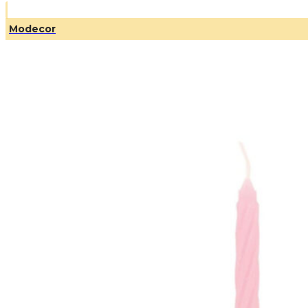
Modecor