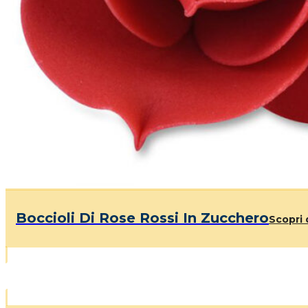
Boccioli Di Rose Rossi In Zucchero
Scopri 