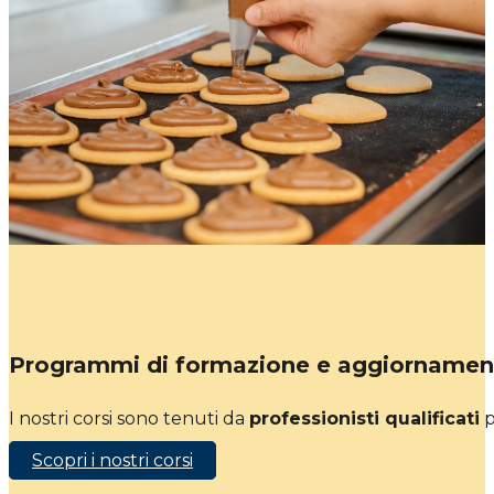
Programmi di formazione e aggiornamen
I nostri corsi sono tenuti da
professionisti qualificati
p
Scopri i nostri corsi