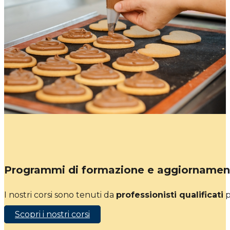
Programmi di formazione e aggiornamen
I nostri corsi sono tenuti da
professionisti qualificati
p
Scopri i nostri corsi