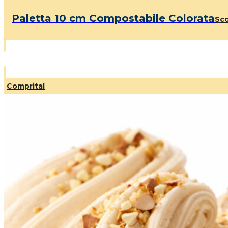
Paletta 10 cm Compostabile Colorata
Sco
Comprital