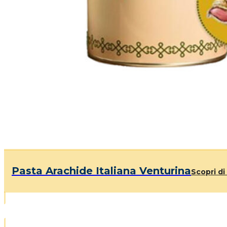
Pasta Arachide Italiana Venturina
Scopri di