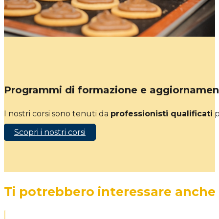
Programmi di formazione e aggiornamen
I nostri corsi sono tenuti da
professionisti qualificati
p
Scopri i nostri corsi
Ti potrebbero interessare anche