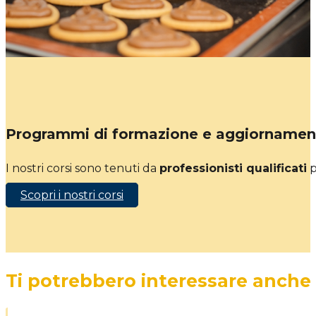
Programmi di formazione e aggiornamen
I nostri corsi sono tenuti da
professionisti qualificati
p
Scopri i nostri corsi
Ti potrebbero interessare anche