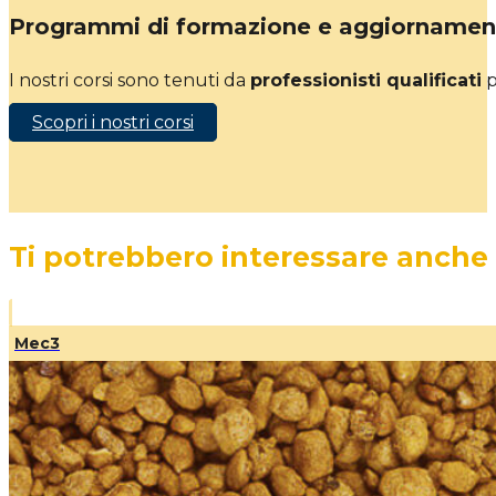
Programmi di formazione e aggiornamen
I nostri corsi sono tenuti da
professionisti qualificati
p
Scopri i nostri corsi
Ti potrebbero interessare anche
Mec3