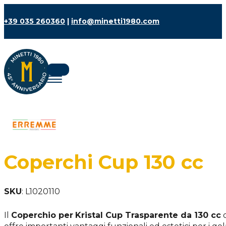
+39 035 260360
|
info@minetti1980.com
Coperchi Cup 130 cc
SKU
:
L1020110
Il
Coperchio per
Kristal Cup Trasparente da 130 cc
d