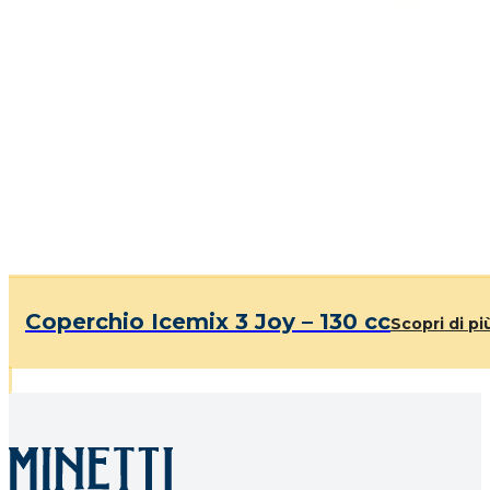
Coperchio Icemix 3 Joy – 130 cc
Scopri di pi