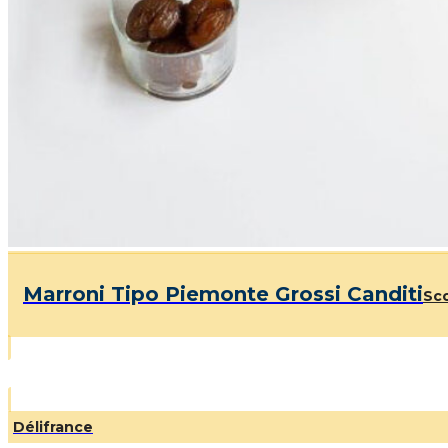
Marroni Tipo Piemonte Grossi Canditi
Sco
Délifrance