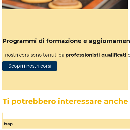
Programmi di formazione e aggiornamen
I nostri corsi sono tenuti da
professionisti qualificati
p
Scopri i nostri corsi
Ti potrebbero interessare anche
Isap