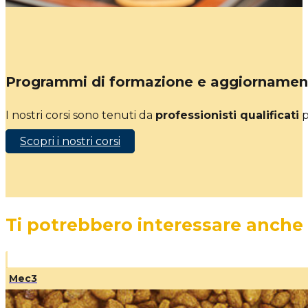
Programmi di formazione e aggiornamen
I nostri corsi sono tenuti da
professionisti qualificati
p
Scopri i nostri corsi
Ti potrebbero interessare anche
Mec3