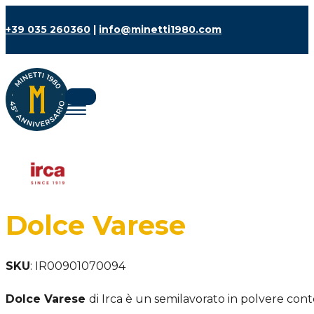
+39 035 260360
|
info@minetti1980.com
Dolce Varese
SKU
:
IR00901070094
Dolce Varese
di Irca è un semilavorato in polvere conte