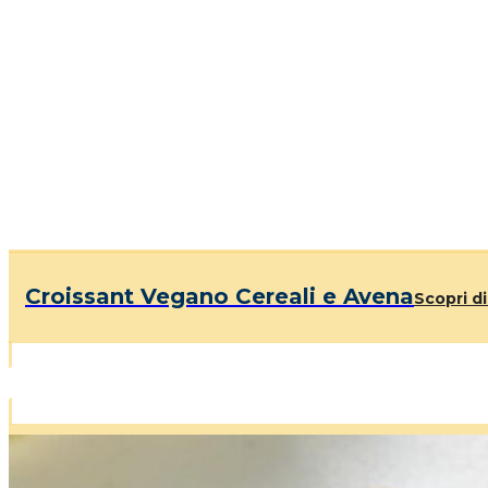
Croissant Vegano Cereali e Avena
Scopri di