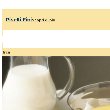
Piselli Fini
Scopri di più
Irca