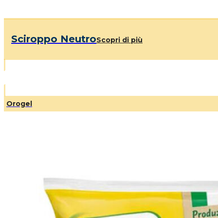
Sciroppo Neutro
Scopri di più
Orogel