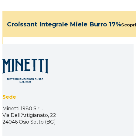
Croissant Integrale Miele Burro 17%
Scopri
Sede
Minetti 1980 S.r.l.
Via Dell’Artigianato, 22
24046 Osio Sotto (BG)