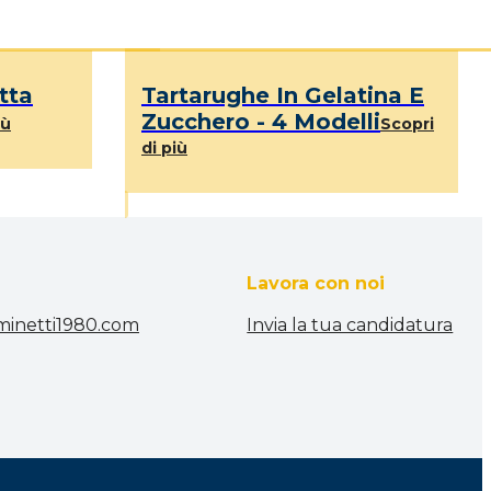
tta
Tartarughe In Gelatina E
Zucchero - 4 Modelli
iù
Scopri
di più
Lavora con noi
minetti1980.com
Invia la tua candidatura