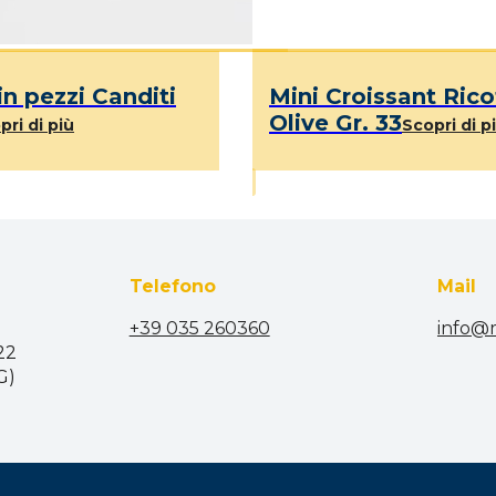
in pezzi Canditi
Mini Croissant Rico
Olive Gr. 33
pri di più
Scopri di p
Telefono
Mail
+39 035 260360
info@
 22
G)