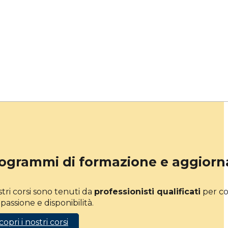
ogrammi di formazione e aggior
stri corsi sono tenuti da
professionisti qualificati
per co
passione e disponibilità.
copri i nostri corsi