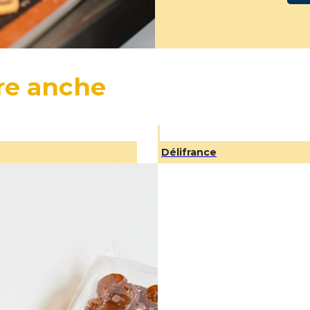
re anche
Délifrance