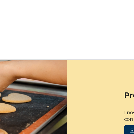
Pr
I no
con 
S