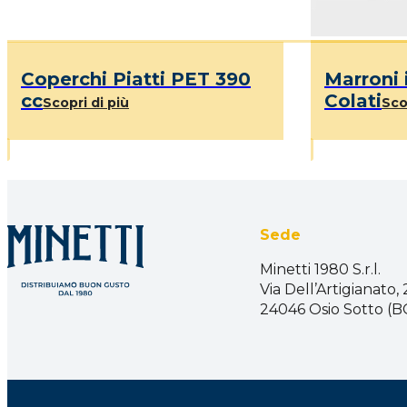
Coperchi Piatti PET 390
Marroni 
cc
Colati
Scopri di più
Sco
Sede
Minetti 1980 S.r.l.
Via Dell’Artigianato,
24046 Osio Sotto (B