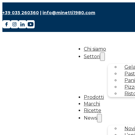
+39 035 260360
|
info@minetti1980.com
Chi siamo
Settori
Gela
Past
Pani
Pizz
Rist
Prodotti
Marchi
Ricette
News
Novi