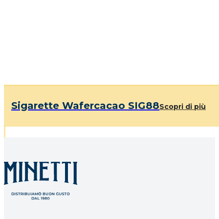
Sigarette Wafercacao SIG88
Scopri di più