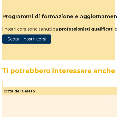
Programmi di formazione e aggiornamen
I nostri corsi sono tenuti da
professionisti qualificati
p
Scopri i nostri corsi
Ti potrebbero interessare anche
Città del Gelato