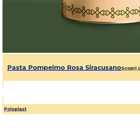
Pasta Pompelmo Rosa Siracusano
Scopri d
Poloplast