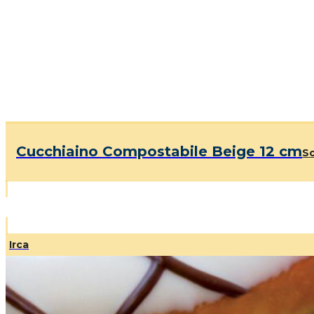
Cucchiaino Compostabile Beige 12 cm
Sc
Irca