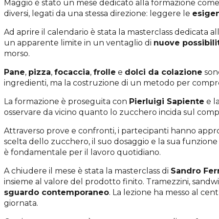
Maggio è stato un mese dedicato alla formazione com
diversi, legati da una stessa direzione: leggere le
esige
Ad aprire il calendario è stata la masterclass dedicata al
un apparente limite in un ventaglio di
nuove possibili
morso.
Pane
,
pizza
,
focaccia
,
frolle
e
dolci da colazione
sono
ingredienti, ma la costruzione di un metodo per comprend
La formazione è proseguita con
Pierluigi Sapiente
e l
osservare da vicino quanto lo zucchero incida sul compo
Attraverso prove e confronti, i partecipanti hanno appr
scelta dello zucchero, il suo dosaggio e la sua funzione
è fondamentale per il lavoro quotidiano.
A chiudere il mese è stata la masterclass di
Sandro Ferr
insieme al valore del prodotto finito. Tramezzini, sandw
sguardo contemporaneo
. La lezione ha messo al cen
giornata.